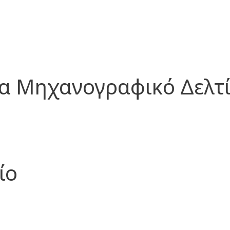
ια Μηχανογραφικό Δελτ
ίο