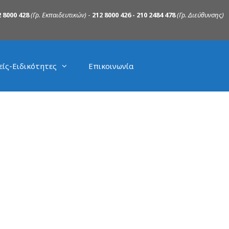
 8000 428
(Γρ. Εκπαιδευτικών)
-
212 8000 426 - 210 2484 478
(Γρ. Διεύθυνσης)
είς-Ειδικότητες
Επικοινωνία