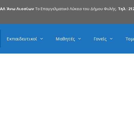
ΠΑΛ Άνω Λιοσίων
Το Επαγγελματικό Λύκειο του Δήμου Φυλής.
Τηλ
:
212
Εκπαιδευτικοί
Μαθητές
Γονείς
Τομ