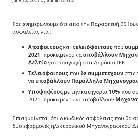
June 25, 2021
by
administrator
Σας ενημερώνουμε ότι από την Παρασκευή 25 Ιουν
ασφαλείας για :
Aποφοίτους
και
τελειόφοιτους
που
συμμ
2021
, προκειμένου να
υποβάλλουν
Μηχαν
Δελτίο
για εισαγωγή στα Δημόσια ΙΕΚ
Τελειόφοιτους
που
δε συμμετέχουν
στις
να
υποβάλλουν Παράλληλο Μηχανογραφ
Υποψηφίους
με την κατηγορία
10%
που συ
2021, προκειμένου να υποβάλλουν
Μηχανογ
Επισημαίνεται ότι ο κωδικός ασφαλείας που θα σ
δύο εφαρμογές ηλεκτρονικού Μηχανογραφικού Δε