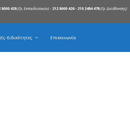
 8000 428
(Γρ. Εκπαιδευτικών)
-
212 8000 426 - 210 2484 478
(Γρ. Διεύθυνσης)
είς-Ειδικότητες
Επικοινωνία