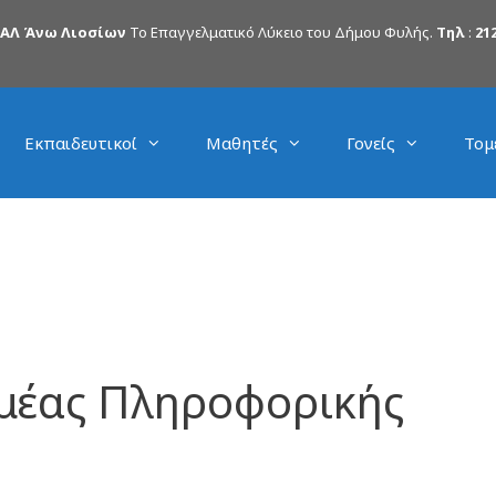
ΠΑΛ Άνω Λιοσίων
Το Επαγγελματικό Λύκειο του Δήμου Φυλής.
Τηλ
:
212
Εκπαιδευτικοί
Μαθητές
Γονείς
Τομ
μέας Πληροφορικής