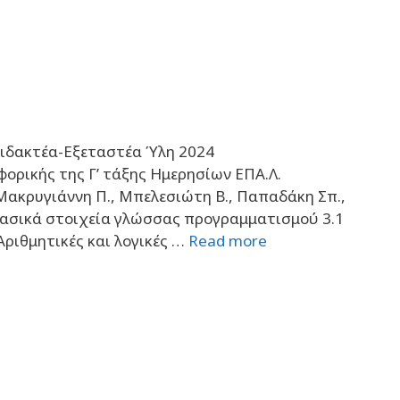
δακτέα-Εξεταστέα Ύλη 2024
ικής της Γ’ τάξης Ημερησίων ΕΠΑ.Λ.
, Μακρυγιάννη Π., Μπελεσιώτη Β., Παπαδάκη Σπ.,
 Βασικά στοιχεία γλώσσας προγραμματισμού 3.1
Αριθμητικές και λογικές …
Read more