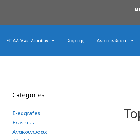
Ε
ΕΠΑΛ Άνω Λιοσίων
Χάρτης
Ανακοινώσεις
Categories
Το
E-eggrafes
Erasmus
Ανακοινώσεις