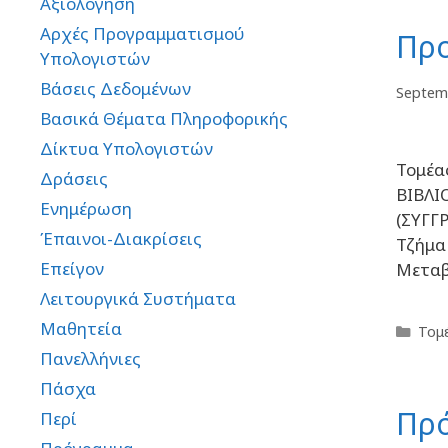
Αξιολόγηση
Αρχές Προγραμματισμού
Προ
Υπολογιστών
Βάσεις Δεδομένων
Septem
Βασικά Θέματα Πληροφορικής
Δίκτυα Υπολογιστών
Τομέα
Δράσεις
ΒΙΒΛΙ
Ενημέρωση
(ΣΥΓΓΡ
Έπαινοι-Διακρίσεις
Τζήμα
Επείγον
Μεταβ
Λειτουργικά Συστήματα
Μαθητεία
Τομ
Πανελλήνιες
Πάσχα
Πρό
Περί