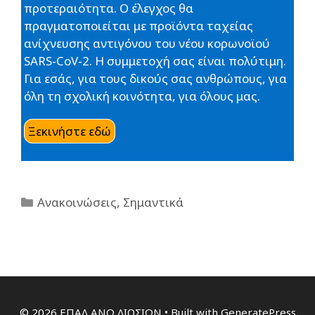
προτεραιότητα. Ο έλεγχος θα
πραγματοποιείται με προϊόντα ταχείας
ανίχνευσης αντιγόνου του νέου κορωνοϊού
SARS-CoV-2. Η συμμετοχή σας είναι πολύτιμη.
Για εσάς, για τους δικούς σας ανθρώπους, για
όλη τη σχολική κοινότητα, για όλους μας.
Ξεκινήστε εδώ
Ανακοινώσεις
,
Σημαντικά
© 2026 ΕΠΑΛ ΑΝΩ ΛΙΟΣΙΩΝ
• Built with
GeneratePress